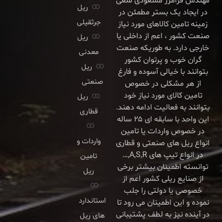
مهندس فرامرز مسعودی سعی
ریل
در ایجاد یک بستر مطمئن در
جرثقیلی
زمینه تامین کالاهای مورد نیاز
صنعت کشور ، اعم از داخلی یا
ریل
خارجی دارد. به طوریکه صنعت
معدنی
گران خوب و پرتوان کشور
ریل
بتوانند با خیالی آسوده و فارغ
صنعتی
از هر مشکلی در خصوص
تامین کالای مورد نیاز خود
ریل
بتوانند به فعالیت ادامه دهند.
قطاری
این واحد با سابقه ای ۲۵ ساله
در خصوص واردات یا تامین
واردات و
انواع ریل های صنعتی و قطاری
در انواع تیپ های A,S,R,…
تامین
توانسته اطمینان بیشتر برخی
ریل
از صنایع ریلی کشور اعم از
خصوصی یا دولتی را جلب
استاندارد
نموده و این اطمینان می رود تا
در آینده نیز به لطف پشتیبانی
های ریل