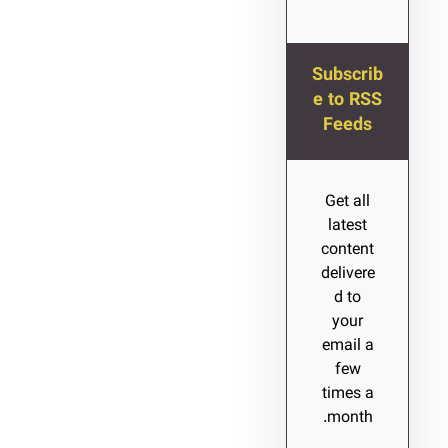
Subscrib
e to RSS
Feeds
Get all
latest
content
delivere
d to
your
email a
few
times a
month.