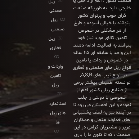
صنعت کشور ، اعم از داخلی یا
ریل
خارجی دارد. به طوریکه صنعت
معدنی
گران خوب و پرتوان کشور
ریل
بتوانند با خیالی آسوده و فارغ
صنعتی
از هر مشکلی در خصوص
تامین کالای مورد نیاز خود
ریل
بتوانند به فعالیت ادامه دهند.
قطاری
این واحد با سابقه ای ۲۵ ساله
در خصوص واردات یا تامین
واردات و
انواع ریل های صنعتی و قطاری
در انواع تیپ های A,S,R,…
تامین
توانسته اطمینان بیشتر برخی
ریل
از صنایع ریلی کشور اعم از
خصوصی یا دولتی را جلب
استاندارد
نموده و این اطمینان می رود تا
در آینده نیز به لطف پشتیبانی
های ریل
های خداوند متعال و همکاران
ها
عزیز و مشتریان گرامی در این
صنعت ، که تا کنون ما را یاری