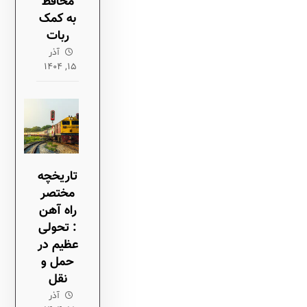
محافظ
به کمک
ربات
آذر
۱۵, ۱۴۰۴
تاریخچه
مختصر
راه آهن
: تحولی
عظیم در
حمل و
نقل
آذر