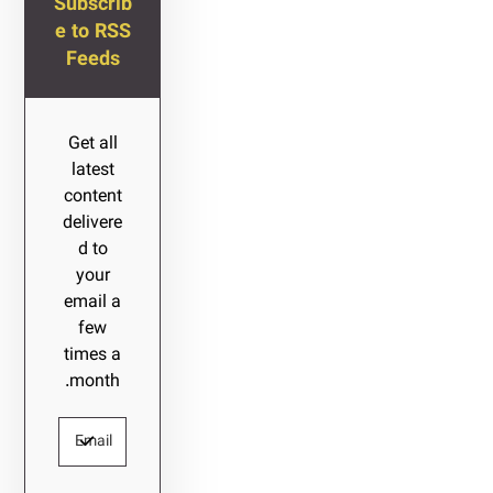
Subscrib
e to RSS
Feeds
Get all
latest
content
delivere
d to
your
email a
few
times a
month.