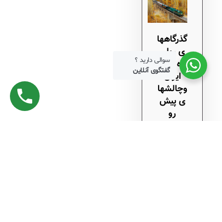
گذرگاهها
ی ریلی
سوالی دارید ؟
راه آهن
گفتگوی آنلاین
ایران
وچالشها
ی پیش
رو
آذر
۱۵, ۱۴۰۴
Subscrib
e to RSS
Feeds