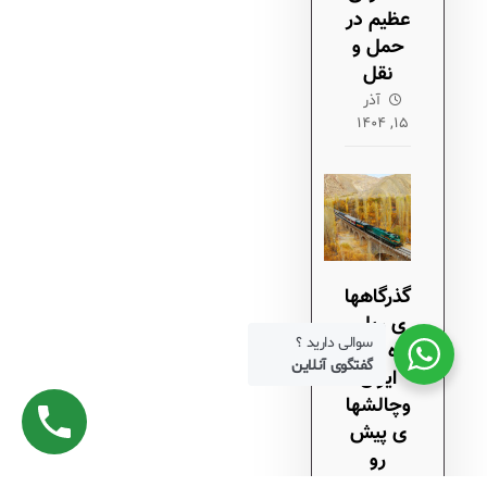
عظیم در
حمل و
نقل
آذر
۱۵, ۱۴۰۴
گذرگاهها
ی ریلی
سوالی دارید ؟
راه آهن
گفتگوی آنلاین
ایران
وچالشها
ی پیش
رو
آذر