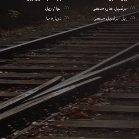
جرثقیل های سقفی
انواع ریل
ریل جرثقیل سقفی
درباره ما