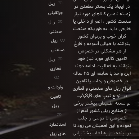
ریل
در ایجاد یک بستر مطمئن در
جرثقیلی
زمینه تامین کالاهای مورد نیاز
صنعت کشور ، اعم از داخلی یا
ریل
خارجی دارد. به طوریکه صنعت
معدنی
گران خوب و پرتوان کشور
ریل
بتوانند با خیالی آسوده و فارغ
صنعتی
از هر مشکلی در خصوص
تامین کالای مورد نیاز خود
ریل
بتوانند به فعالیت ادامه دهند.
قطاری
این واحد با سابقه ای ۲۵ ساله
در خصوص واردات یا تامین
واردات و
انواع ریل های صنعتی و قطاری
در انواع تیپ های A,S,R,…
تامین
توانسته اطمینان بیشتر برخی
ریل
از صنایع ریلی کشور اعم از
خصوصی یا دولتی را جلب
استاندارد
نموده و این اطمینان می رود تا
در آینده نیز به لطف پشتیبانی
های ریل