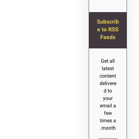
Subscrib
e to RSS
Feeds
Get all
latest
content
delivere
d to
your
email a
few
times a
month.