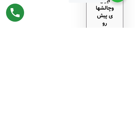
ایران
وچالشها
ی پیش
رو
آذر
۱۵, ۱۴۰۴
Subscrib
e to RSS
Feeds
Get all
latest
content
delivere
d to