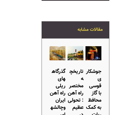
مقالات مشابه
جوشکار
تاریخچ
گذرگاه
ی
ه
های
قوسی
مختصر
ریلی
با گاز
راه آهن
راه آهن
محافظ
: تحولی
ایران
به کمک
عظیم
وچالشه
ربات
در
ای