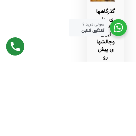
گذرگاهها
ی ریلی
سوالی دارید ؟
راه آهن
گفتگوی آنلاین
ایران
وچالشها
ی پیش
رو
آذر
۱۵, ۱۴۰۴
Subscrib
e to RSS
Feeds