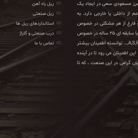
امرز مسعودی سعی در ایجاد یک
ریل راه آهن
 از داخلی یا خارجی دارد. به
ریل صنعتی
 و فارغ از هر مشکلی در خصوص
استانداردهای ریل ها
تامین کالای مورد نیاز خود بتوانند به فعالیت ادامه دهند. این واحد با سابقه ای ۲۵ ساله در خصوص
درب صنعتی و گاراژ
واردات یا تامین انواع ریل های صنعتی و قطاری در انواع تیپ های A,S,R,… توانسته اطمینان بیشتر
تماس با ما
ین اطمینان می رود تا در آینده
ان گرامی در این صنعت ، که تا